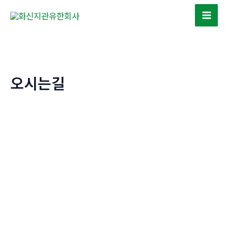
콘
텐
Mai
츠
Men
로
건
너
오시는길
뛰
기