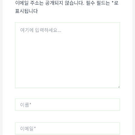
이메일 주소는 공개되지 않습니다.
필수 필드는
*
로
표시됩니다
여
기
에
입
력
하
세
요...
이
름
*
이
메